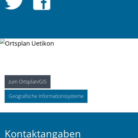
zum Ortsplan/GIS
Geografische Informationssysteme
Fusszeile
Kontaktangaben