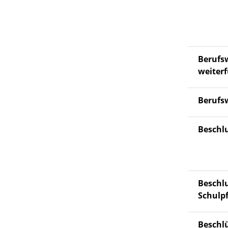
Berufs
weiter
Berufs
Beschlu
Beschl
Schulpf
Beschl