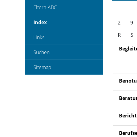
Eltern-ABC
Index
(ausgewählt)
2
9
R
S
Links
Beglei
Suchen
Sitemap
Benot
Beratu
Bericht
Berufs