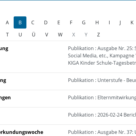
A
B
C
D
E
F
G
H
I
J
K
T
U
Ü
V
W
X
Y
Z
tung
Publikation : Ausgabe Nr. 25
Social Media, etc., Kampagne 
KIGA Kinder Schule-Tagesbet
ung
Publikation : Unterstufe - Be
ngen
Publikation : Elternmitwirkung 
Publikation : 2026-02-24 Beri
erkundungswoche
Publikation : Ausgabe Nr. 37: 