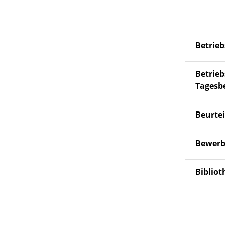
Betrie
Betrie
Tagesb
Beurte
Bewer
Bibliot