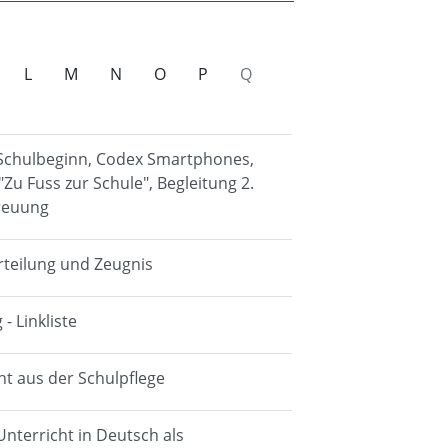
L
M
N
O
P
Q
: Schulbeginn, Codex Smartphones,
"Zu Fuss zur Schule", Begleitung 2.
reuung
urteilung und Zeugnis
- Linkliste
cht aus der Schulpflege
Unterricht in Deutsch als