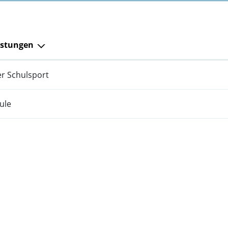
istungen
ger Schulsport
ule