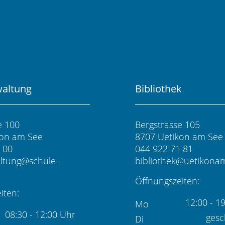
waltung
Bibliothek
e 100
Bergstrasse 105
kon am See
8707 Uetikon am See
 00
044 922 71 81
altung@schule-
bibliothek@uetikona
Öffnungszeiten:
iten:
12:00 - 1
Mo
08:30 - 12:00 Uhr
gesc
Di