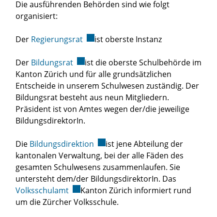
Die ausführenden Behörden sind wie folgt
organisiert:
Der
Regierungsrat
Externer Link wird in einem neuen F
ist oberste Instanz
Der
Bildungsrat
Externer Link wird in einem neuen Fens
ist die oberste Schulbehörde im
Kanton Zürich und für alle grundsätzlichen
Entscheide in unserem Schulwesen zuständig. Der
Bildungsrat besteht aus neun Mitgliedern.
Präsident ist von Amtes wegen der/die jeweilige
BildungsdirektorIn.
Die
Bildungsdirektion
Externer Link wird in einem neue
ist jene Abteilung der
kantonalen Verwaltung, bei der alle Fäden des
gesamten Schulwesens zusammenlaufen. Sie
untersteht dem/der BildungsdirektorIn. Das
Volksschulamt
Externer Link wird in einem neuen Fenst
Kanton Zürich informiert rund
um die Zürcher Volksschule.