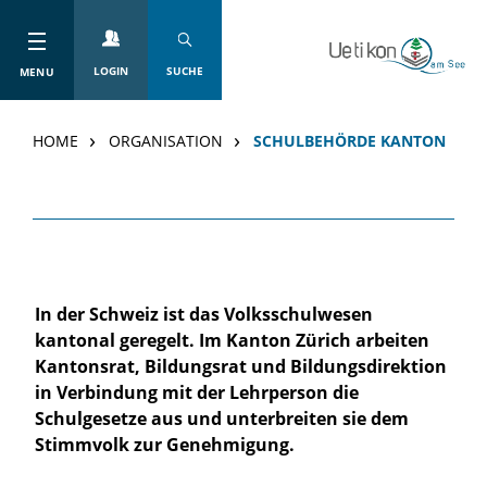
Kopfzeile
zur Startseite
Direkt zur Hauptnavigation
Direkt zum Inhalt
Direkt zur Suche
Direkt zum Stichwortverzeichnis
LOGIN
SUCHE
MENU
HOME
ORGANISATION
SCHULBEHÖRDE KANTON
Inhalt
In der Schweiz ist das Volksschulwesen
kantonal geregelt. Im Kanton Zürich arbeiten
Kantonsrat, Bildungsrat und Bildungsdirektion
in Verbindung mit der Lehrperson die
Schulgesetze aus und unterbreiten sie dem
Stimmvolk zur Genehmigung.