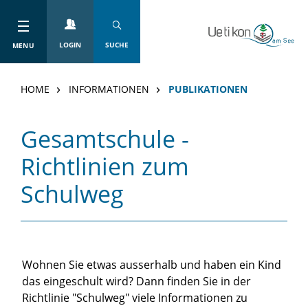
Kopfzeile
zur Startseite
Direkt zur Hauptnavigation
Direkt zum Inhalt
Direkt zur Suche
Direkt zum Stichwortverzeichnis
LOGIN
SUCHE
MENU
HOME
INFORMATIONEN
PUBLIKATIONEN
Inhalt
Gesamtschule -
Zugehörige Objekte
Richtlinien zum
Schulweg
Wohnen Sie etwas ausserhalb und haben ein Kind
das eingeschult wird? Dann finden Sie in der
Richtlinie "Schulweg" viele Informationen zu