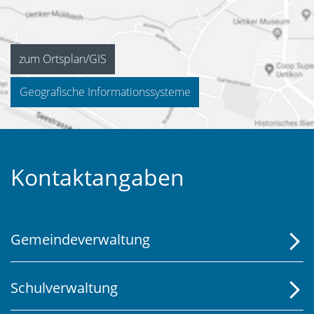
zum Ortsplan/GIS
Geografische Informationssysteme
Fusszeile
Kontaktangaben
Gemeindeverwaltung
Schulverwaltung