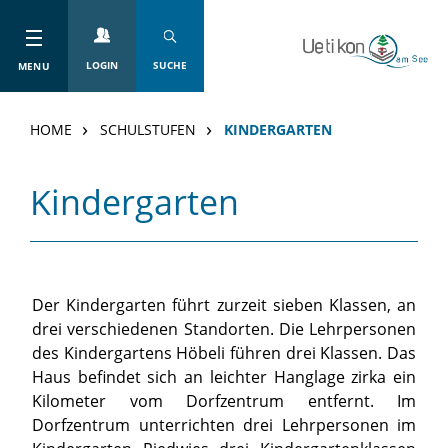
Kopfzeile
zur Startseite
Direkt zur Hauptnavigation
Direkt zum Inhalt
Direkt zur Suche
Direkt zum Stichwortverzeichnis
LOGIN
SUCHE
MENU
HOME
SCHULSTUFEN
KINDERGARTEN
Inhalt
Kindergarten
Zugehörige Objekte
Der Kindergarten führt zurzeit sieben Klassen, an
drei verschiedenen Standorten. Die Lehrpersonen
des Kindergartens Höbeli führen drei Klassen. Das
Haus befindet sich an leichter Hanglage zirka ein
Kilometer vom Dorfzentrum entfernt. Im
Dorfzentrum unterrichten drei Lehrpersonen im